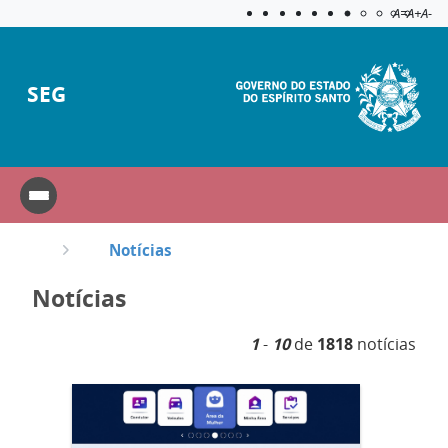
Acessibilida
Aplicar c
A=
A+
A-
SEG
Notícias
Notícias
1
-
10
de
1818
notícias