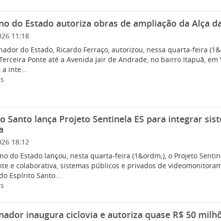
o do Estado autoriza obras de ampliação da Alça da
026 11:18
ador do Estado, Ricardo Ferraço, autorizou, nessa quarta-feira (1
Terceira Ponte até a Avenida Jair de Andrade, no bairro Itapuã, e
a inte...
is
to Santo lança Projeto Sentinela ES para integrar 
a
026 18:12
o do Estado lançou, nesta quarta-feira (1&ordm;), o Projeto Sentine
ente e colaborativa, sistemas públicos e privados de videomonitor
do Espírito Santo....
is
ador inaugura ciclovia e autoriza quase R$ 50 milh