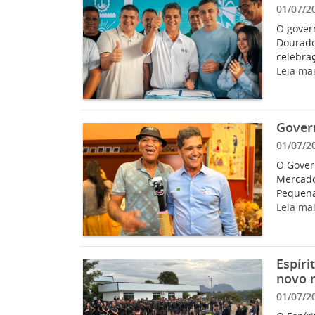
01/07/2
O govern
Dourado,
celebraç
Leia ma
Govern
01/07/2
O Govern
Mercado
Pequena
Leia ma
Espíri
novo 
01/07/2