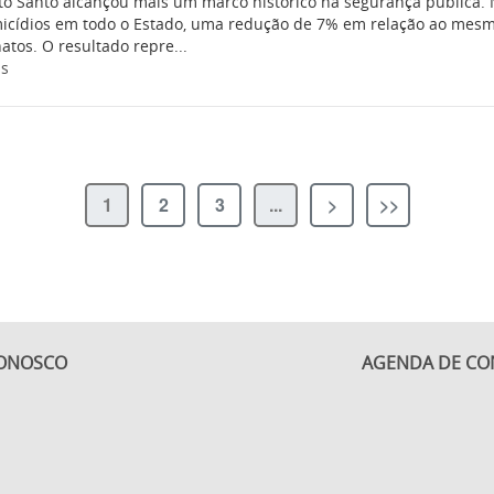
ito Santo alcançou mais um marco histórico na segurança pública. 
icídios em todo o Estado, uma redução de 7% em relação ao mesm
atos. O resultado repre...
is
1
2
3
...
>
>>
CONOSCO
AGENDA DE CO