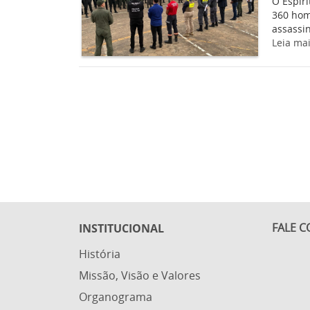
O Espír
360 hom
assassin
Leia ma
FALE 
INSTITUCIONAL
História
Missão, Visão e Valores
Organograma