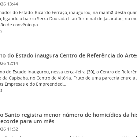
026 13:44
ador do Estado, Ricardo Ferraço, inaugurou, na manhã desta quarta
 ligando o bairro Serra Dourada II ao Terminal de Jacaraípe, no m
ão de convênio pa...
is
o do Estado inaugura Centro de Referência do Art
026 12:14
o do Estado inaugurou, nessa terça-feira (30), o Centro de Referê
 da Capixaba, no Centro de Vitória. Fruto de uma parceria entre 
s Empresas e do Empreended...
is
to Santo registra menor número de homicídios da hi
recorde para um mês
026 11:32