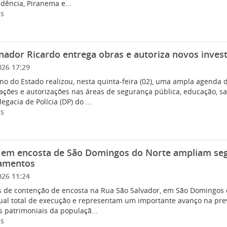
dência, Piranema e...
is
nador Ricardo entrega obras e autoriza novos inve
026 17:29
no do Estado realizou, nesta quinta-feira (02), uma ampla agenda
ações e autorizações nas áreas de segurança pública, educação, s
egacia de Polícia (DP) do ...
is
 em encosta de São Domingos do Norte ampliam se
zamentos
026 11:24
s de contenção de encosta na Rua São Salvador, em São Domingos 
ual total de execução e representam um importante avanço na pre
s patrimoniais da populaçã...
is