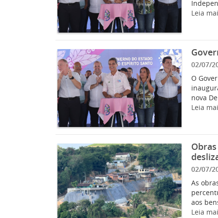
Indepen
Leia ma
Gover
02/07/2
O Gover
inaugur
nova Del
Leia ma
Obras
desli
02/07/2
As obra
percent
aos ben
Leia ma