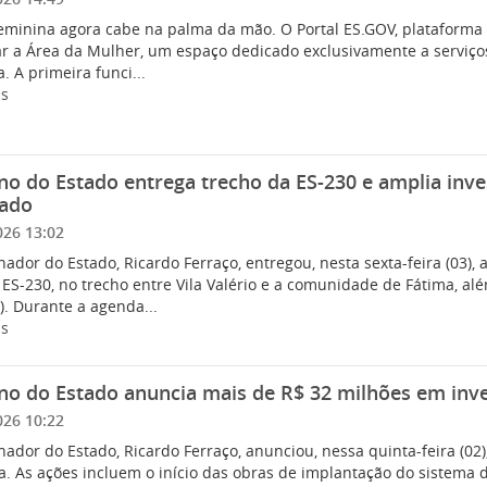
eminina agora cabe na palma da mão. O Portal ES.GOV, plataforma d
ar a Área da Mulher, um espaço dedicado exclusivamente a serviço
. A primeira funci...
is
o do Estado entrega trecho da ES-230 e amplia inv
tado
026 13:02
ador do Estado, Ricardo Ferraço, entregou, nesta sexta-feira (03)
ES-230, no trecho entre Vila Valério e a comunidade de Fátima, al
). Durante a agenda...
is
o do Estado anuncia mais de R$ 32 milhões em inve
026 10:22
ador do Estado, Ricardo Ferraço, anunciou, nessa quinta-feira (02
a. As ações incluem o início das obras de implantação do sistema 