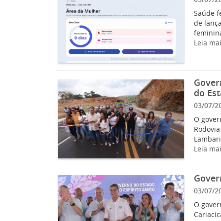
Saúde f
de lanç
feminina
Leia ma
Govern
do Es
03/07/2
O govern
Rodovia 
Lambari
Leia ma
Govern
03/07/2
O govern
Cariacic