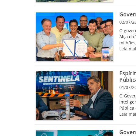
Govern
02/07/2
O govern
Alça da 
milhões, 
Leia ma
Espíri
Públic
01/07/2
O Govern
intelig
Pública 
Leia ma
Govern