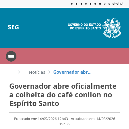
Acessibilida
Aplicar c
A=
A+
A-
SEG
Notícias
Governador abre oficialmente a colheita do café conilon no Espírito Santo
Governador abre oficialmente
a colheita do café conilon no
Espírito Santo
Publicado em: 14/05/2026 12h43 - Atualizado em: 14/05/2026
19h35