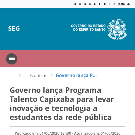
Acessibilida
Aplicar c
A=
A+
A-
SEG
Notícias
Governo lança Programa Talento Capixaba para levar inovação e tecnologia a estudantes da rede públic...
Governo lança Programa
Talento Capixaba para levar
inovação e tecnologia a
estudantes da rede pública
Publicado em: 01/06/2026 13h30 - Atualizado em: 01/06/2026